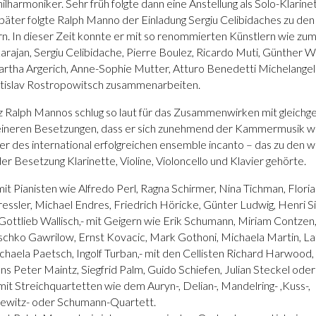
ilharmoniker. Sehr früh folgte dann eine Anstellung als Solo-Klarine
päter folgte Ralph Manno der Einladung Sergiu Celibidaches zu d
n. In dieser Zeit konnte er mit so renommierten Künstlern wie zum
rajan, Sergiu Celibidache, Pierre Boulez, Ricardo Muti, Günther W
rtha Argerich, Anne-Sophie Mutter, Atturo Benedetti Michelangeli
tislav Rostropowitsch zusammenarbeiten.
 Ralph Mannos schlug so laut für das Zusammenwirken mit gleichg
leineren Besetzungen, dass er sich zunehmend der Kammermusik wi
r des international erfolgreichen ensemble incanto – das zu den 
er Besetzung Klarinette, Violine, Violoncello und Klavier gehörte.
it Pianisten wie Alfredo Perl, Ragna Schirmer, Nina Tichman, Florian
ressler, Michael Endres, Friedrich Höricke, Günter Ludwig, Henri Si
 Gottlieb Wallisch,- mit Geigern wie Erik Schumann, Miriam Contzen
schko Gawrilow, Ernst Kovacic, Mark Gothoni, Michaela Martin, L
haela Paetsch, Ingolf Turban,- mit den Cellisten Richard Harwood,
s Peter Maintz, Siegfrid Palm, Guido Schiefen, Julian Steckel oder
mit Streichquartetten wie dem Auryn-, Delian-, Mandelring- ,Kuss-,
ewitz- oder Schumann-Quartett.