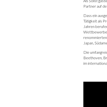
Als Solist gas
Partner auf de
Dass ein ausge
Tätigkeit als 
Jahren berufen
Wettbewerben,
renommierten 
Japan, Südamer
Die umfangrei
Beethoven, Br
im internation