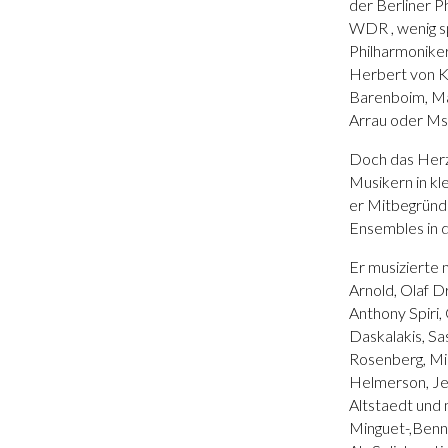
der Berliner Ph
WDR , wenig s
Philharmoniker
Herbert von Ka
Barenboim, Ma
Arrau oder Ms
Doch das Herz
Musikern in k
er Mitbegründe
Ensembles in d
Er musizierte m
Arnold, Olaf D
Anthony Spiri,
Daskalakis, Sa
Rosenberg, Mic
Helmerson, Jen
Altstaedt und 
Minguet-,Benn