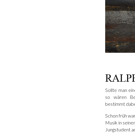
RALP
Sollte man ei
so wären Begr
bestimmt dabe
Schon früh wa
Musik in seine
Jungstudent a