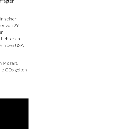
efragter
in seiner
ter von 29
en
 Lehrer an
e in den USA,
n Mozart,
le CDs gelten