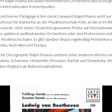
tiert Ralph Manno bei vielen renommierten Orchestern und ist ein g
n internationalen Konzertpodien.
zeichneter Pädagoge in ihm steckt, beweist Ralph Manno nicht nur 
Professor für Klarinette an der Musikhochschule Köln, an die er im Al
 wurde. Viele seiner Studenten gewannen Preise auf international
 spielen in weltbekannten Orchestern oder sind Professoren und
Musikhochschulen. Er gibt darüber hinaus regelmäßig Meisterkurs
ika, Australien und Europa.
che Discographie Ralph Mannos umfasst unter anderem Werke vo
ahms, Schumann, Hindemith, Messiaen, Bartok und Strawinsky. Vie
alen Vergleich als Referenzaufnahmen.