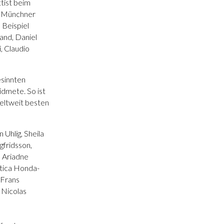
ttist beim
en Münchner
 Beispiel
and, Daniel
, Claudio
esinnten
dmete. So ist
weltweit besten
 Uhlig, Sheila
gfridsson,
, Ariadne
atica Honda-
 Frans
 Nicolas