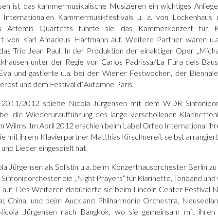
sen ist das kammermusikalische Musizieren ein wichtiges Anliege
 Internationalen Kammermusikfestivals u. a. von Lockenhaus u
s Artemis Quartetts führte sie das Kammerkonzert für K
ett von Karl Amadeus Hartmann auf. Weitere Partner waren u.a
das Trio Jean Paul. In der Produktion der einaktigen Oper „Micha
ckhausen unter der Regie von Carlos Padrissa/La Fura dels Bau
Eva und gastierte u.a. bei den Wiener Festwochen, der Biennal
rbst und dem Festival d`Automne Paris.
n 2011/2012 spielte Nicola Jürgensen mit dem WDR Sinfonieor
el die Wiederuraufführung des lange verschollenen Klarinette
 Wilms. Im April 2012 erschien beim Label Orfeo International i
 sie mit ihrem Klavierpartner Matthias Kirschnereit selbst arrangier
nd Lieder eingespielt hat.
a Jürgensen als Solistin u.a. beim Konzerthausorchester Berlin zu
infonieorchester die „Night Prayers“ für Klarinette, Tonband und
i auf. Des Weiteren debütierte sie beim Lincoln Center Festival 
l, China, und beim Auckland Philharmonie Orchestra, Neuseela
Nicola Jürgensen nach Bangkok, wo sie gemeinsam mit ihren t