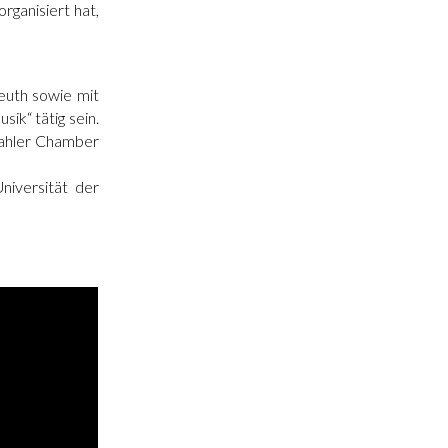
ganisiert hat,
reuth sowie mit
ik“ tätig sein.
ahler Chamber
niversität der