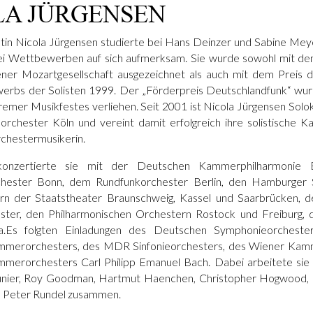
LA JÜRGENSEN
istin Nicola Jürgensen studierte bei Hans Deinzer und Sabine Me
bei Wettbewerben auf sich aufmerksam. Sie wurde sowohl mit d
ner Mozartgesellschaft ausgezeichnet als auch mit dem Preis 
rbs der Solisten 1999. Der „Förderpreis Deutschlandfunk“ wur
er Musikfestes verliehen. Seit 2001 ist Nicola Jürgensen Solokl
rchester Köln und vereint damit erfolgreich ihre solistische Ka
Orchestermusikerin.
n konzertierte sie mit der Deutschen Kammerphilharmonie
hester Bonn, dem Rundfunkorchester Berlin, den Hamburger 
rn der Staatstheater Braunschweig, Kassel und Saarbrücken, d
ter, den Philharmonischen Orchestern Rostock und Freiburg,
.Es folgten Einladungen des Deutschen Symphonieorchester
merorchesters, des MDR Sinfonieorchesters, des Wiener Kam
merorchesters Carl Philipp Emanuel Bach. Dabei arbeitete sie 
unier, Roy Goodman, Hartmut Haenchen, Christopher Hogwood, 
nd Peter Rundel zusammen.