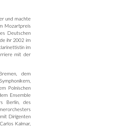
yer und machte
em Mozartpreis
des Deutschen
de ihr 2002 im
arinettistin im
rriere mit der
 Bremen, dem
Symphonikern,
em Polnischen
 dem Ensemble
s Berlin, des
merorchesters
mit Dirigenten
Carlos Kalmar,