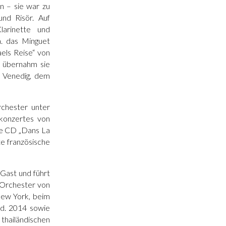
n – sie war zu
nd Risör. Auf
larinette und
. das Minguet
els Reise“ von
s übernahm sie
e Venedig, dem
chester unter
nkonzertes von
hre CD „Dans La
te französische
 Gast und führt
 Orchester von
New York, beim
nd. 2014 sowie
hailändischen