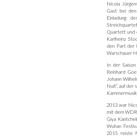
Nicola Jürgen
Gast bei den
Einladung de
Streichquart
Quartett und 
Karlheinz Sto
den Part der 
Warschauer He
In der Saiso
Reinhard Goeb
Johann Wilhelm
Nuit“, auf der
Kammermusik u
2013 war Nicol
mit dem WDR S
Giya Kantchel
Wuhan Festiva
2015 reiste 