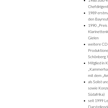
1986 Solo-K
Chefdirigen
1989 erstmal
den Bayreuth
1990 „Preis
Klarinetten
Gielen
weitere CD-
Produktione
Schönberg, 
Mitglied in
„Kammerharm
mit dem „A
als Solist 
sowie Konzer
Südafrika)
seit 1999 Le
Darstellend