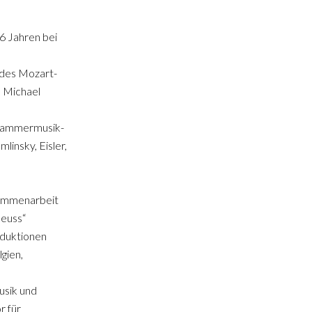
26 Jahren bei
 des Mozart-
n Michael
 Kammermusik-
insky, Eisler,
sammenarbeit
euss“
oduktionen
lgien,
usik und
r für