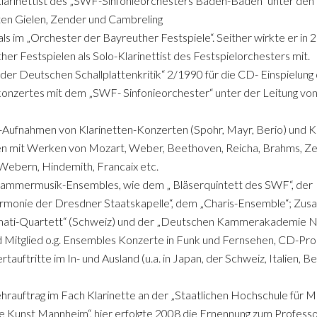
larinettist des „SWF-Sinfonieorchesters Baden-Baden“ unter den
ten Gielen, Zender und Cambreling
s im „Orchester der Bayreuther Festspiele“. Seither wirkte er in 
er Festspielen als Solo-Klarinettist des Festspielorchesters mit.
 der Deutschen Schallplattenkritik“ 2/1990 für die CD- Einspielung
konzertes mit dem „SWF- Sinfonieorchester“ unter der Leitung vo
Aufnahmen von Klarinetten-Konzerten (Spohr, Mayr, Berio) und
n mit Werken von Mozart, Weber, Beethoven, Reicha, Brahms, Zeml
Webern, Hindemith, Francaix etc.
 Kammermusik-Ensembles, wie dem „ Bläserquintett des SWF“, der
onie der Dresdner Staatskapelle“, dem „Charis-Ensemble“; Zu
mati-Quartett“ (Schweiz) und der „Deutschen Kammerakademie N
und Mitglied o.g. Ensembles Konzerte in Funk und Fernsehen, CD-Pr
tauftritte im In- und Ausland (u.a. in Japan, der Schweiz, Italien, Be
hrauftrag im Fach Klarinette an der „Staatlichen Hochschule für M
e Kunst Mannheim“, hier erfolgte 2008 die Ernennung zum Professo