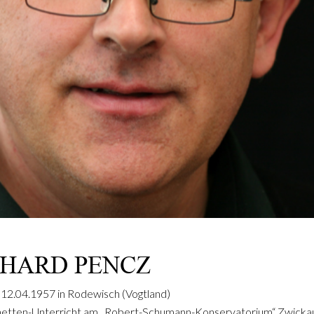
HARD PENCZ
12.04.1957 in Rodewisch (Vogtland)
inetten-Unterricht am „Robert-Schumann-Konservatorium“ Zwicka