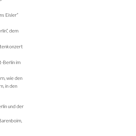
s Eisler“
rlin“, dem
ttenkonzert
-Berlin im
ern, wie den
n, in den
rlin und der
 Barenboim,