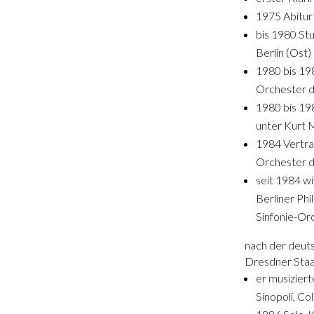
1975 Abitur
bis 1980 St
Berlin (Ost)
1980 bis 198
Orchester d
1980 bis 19
unter Kurt 
1984 Vertra
Orchester de
seit 1984 wi
Berliner Ph
Sinfonie-Orc
nach der deuts
Dresdner Staa
er musiziert
Sinopoli, Co