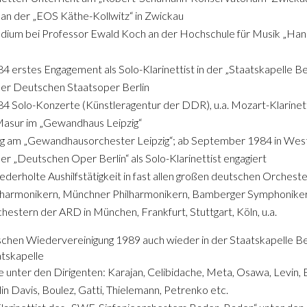
 an der „EOS Käthe-Kollwitz“ in Zwickau
udium bei Professor Ewald Koch an der Hochschule für Musik „Hann
4 erstes Engagement als Solo-Klarinettist in der „Staatskapelle Be
er Deutschen Staatsoper Berlin
84 Solo-Konzerte (Künstleragentur der DDR), u.a. Mozart-Klarine
Masur im „Gewandhaus Leipzig“
g am „Gewandhausorchester Leipzig“; ab September 1984 in West
r „Deutschen Oper Berlin“ als Solo-Klarinettist engagiert
ederholte Aushilfstätigkeit in fast allen großen deutschen Orchest
ilharmonikern, Münchner Philharmonikern, Bamberger Symphoniker
hestern der ARD in München, Frankfurt, Stuttgart, Köln, u.a.
chen Wiedervereinigung 1989 auch wieder in der Staatskapelle Be
tskapelle
e unter den Dirigenten: Karajan, Celibidache, Meta, Osawa, Levin,
llin Davis, Boulez, Gatti, Thielemann, Petrenko etc.