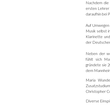
Nachdem die Kl
ersten Lehrer 
daraufhin bei 
Auf Umwegen ha
Musik selbst i
Klarinette und
der Deutschen
Neben der we
fühlt sich M
gründete sie 2
dem Mannheim
Maria Wunder
Zusatzstudiu
Christopher C
Diverse Einspi