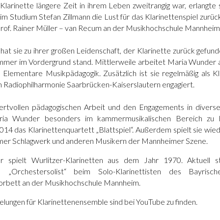
arinette längere Zeit in ihrem Leben zweitrangig war, erlangte 
im Studium Stefan Zillmann die Lust für das Klarinettenspiel zurüc
Prof. Rainer Müller – van Recum an der Musikhochschule Mannheim
t sie zu ihrer großen Leidenschaft, der Klarinette zurück gefun
mmer im Vordergrund stand. Mittlerweile arbeitet Maria Wunder a
 Elementare Musikpädagogik. Zusätzlich ist sie regelmäßig als Kla
 Radiophilharmonie Saarbrücken-Kaiserslautern engagiert.
rtvollen pädagogischen Arbeit und den Engagements in diverse
aria Wunder besonders im kammermusikalischen Bereich zu
014 das Klarinettenquartett „Blattspiel“. Außerdem spielt sie wi
er Schlagwerk und anderen Musikern der Mannheimer Szene.
 spielt Wurlitzer-Klarinetten aus dem Jahr 1970. Aktuell st
m „Orchestersolist“ beim Solo-Klarinettisten des Bayrisc
orbett an der Musikhochschule Mannheim.
elungen für Klarinettenensemble sind bei YouTube zu finden.