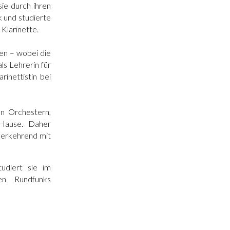
sie durch ihren
k und studierte
 Klarinette.
den – wobei die
ls Lehrerin für
rinettistin bei
n Orchestern,
 Hause. Daher
ederkehrend mit
udiert sie im
hen Rundfunks