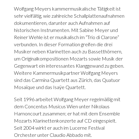
Wolfgang Meyers kammermusikalische Tätigkeit ist
sehr vielfältig, wie zahlreiche Schallplattenaufnahmen
dokumentieren, darunter auch Aufnahmen auf
historischen Instrumenten. Mit Sabine Meyer und
Reiner Wehle ist er musikalisch im “Trio di Clarone”
verbunden. In dieser Formation greifen die drei
Musiker neben Klarinetten auch zu Bassetthörnern,
um Originalkompositionen Mozarts sowie Musik der
Gegenwart ein interessantes Klanggewand zu geben.
Weitere Kammermusikpartner Wolfgang Meyers
sind das Carmina Quartett aus Zürich, das Quatuor
Mosaïque und das Isaÿe Quartett.
Seit 1996 arbeitet Wolfgang Meyer regelmäßig mit
dem Concentus Musicus Wien unter Nikolaus
Harnoncourt zusammen; er hat mit dem Ensemble
Mozarts Klarinettenkonzerte auf CD eingespielt.
Seit 2004 wirkt er auch im Lucerne Festival
Orchester unter Claudio Abbado mit.