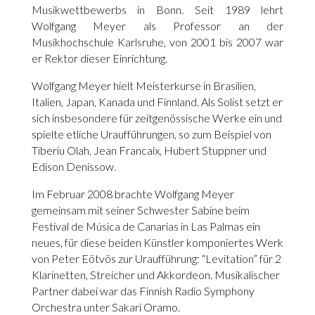
Musikwettbewerbs in Bonn. Seit 1989 lehrt
Wolfgang Meyer als Professor an der
Musikhochschule Karlsruhe, von 2001 bis 2007 war
er Rektor dieser Einrichtung.
Wolfgang Meyer hielt Meisterkurse in Brasilien,
Italien, Japan, Kanada und Finnland. Als Solist setzt er
sich insbesondere für zeitgenössische Werke ein und
spielte etliche Uraufführungen, so zum Beispiel von
Tiberiu Olah, Jean Francaix, Hubert Stuppner und
Edison Denissow.
Im Februar 2008 brachte Wolfgang Meyer
gemeinsam mit seiner Schwester Sabine beim
Festival de Música de Canarias in Las Palmas ein
neues, für diese beiden Künstler komponiertes Werk
von Peter Eötvös zur Uraufführung: “Levitation” für 2
Klarinetten, Streicher und Akkordeon. Musikalischer
Partner dabei war das Finnish Radio Symphony
Orchestra unter Sakari Oramo.