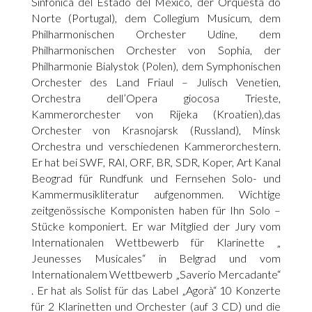
Sinfonica del Estado del Mexico, der Orquesta do
Norte (Portugal), dem Collegium Musicum, dem
Philharmonischen Orchester Udine, dem
Philharmonischen Orchester von Sophia, der
Philharmonie Bialystok (Polen), dem Symphonischen
Orchester des Land Friaul – Julisch Venetien,
Orchestra dell’Opera giocosa Trieste,
Kammerorchester von Rijeka (Kroatien),das
Orchester von Krasnojarsk (Russland), Minsk
Orchestra und verschiedenen Kammerorchestern.
Er hat bei SWF, RAI, ORF, BR, SDR, Koper, Art Kanal
Beograd für Rundfunk und Fernsehen Solo- und
Kammermusikliteratur aufgenommen. Wichtige
zeitgenössische Komponisten haben für Ihn Solo –
Stücke komponiert. Er war Mitglied der Jury vom
Internationalen Wettbewerb für Klarinette „
Jeunesses Musicales“ in Belgrad und vom
Internationalem Wettbewerb „Saverio Mercadante“
. Er hat als Solist für das Label „Agorà“ 10 Konzerte
für 2 Klarinetten und Orchester (auf 3 CD) und die