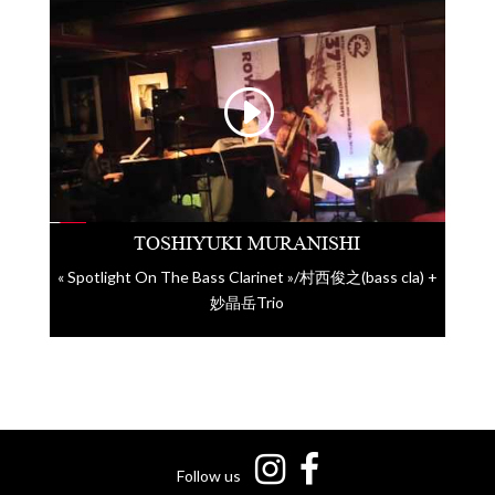
TOSHIYUKI MURANISHI
« Spotlight On The Bass Clarinet »/村西俊之(bass cla) +
妙晶岳Trio
Follow us