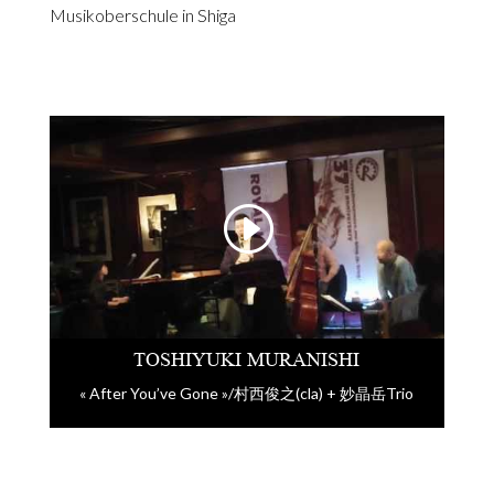
Musikoberschule in Shiga
TOSHIYUKI MURANISHI
« After You’ve Gone »/村西俊之(cla) + 妙晶岳Trio