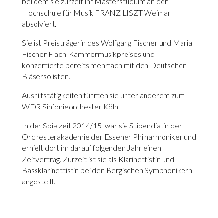
bei dem sie zurzeit ihr Masterstudium an der
Hochschule für Musik FRANZ LISZT Weimar
absolviert.
Sie ist Preisträgerin des Wolfgang Fischer und Maria
Fischer Flach-Kammermusikpreises und
konzertierte bereits mehrfach mit den Deutschen
Bläsersolisten.
Aushilfstätigkeiten führten sie unter anderem zum
WDR Sinfonieorchester Köln.
In der Spielzeit 2014/15
war sie Stipendiatin der
Orchesterakademie der Essener Philharmoniker und
erhielt dort im darauf folgenden Jahr einen
Zeitvertrag. Zurzeit ist sie als Klarinettistin und
Bassklarinettistin bei den Bergischen Symphonikern
angestellt.